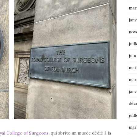
mar
janv
nov
juil
juin
mai
mar
janv
déc
juil
mai
yal College of Surgeons
, qui abrite un musée dédié à la