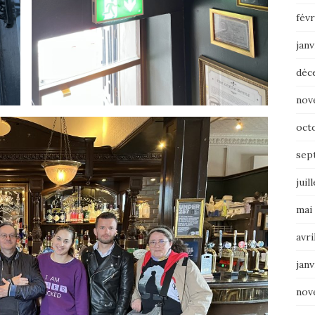
févr
janv
déc
nov
oct
sep
juil
mai
avri
janv
nov