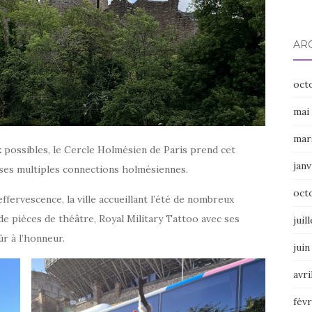
AR
oct
mai
mar
 possibles, le Cercle Holmésien de Paris prend cet
janv
 ses multiples connections holmésiennes.
oct
ffervescence, la ville accueillant l’été de nombreux
de pièces de théâtre, Royal Military Tattoo avec ses
juil
ûr à l’honneur.
juin
avri
févr