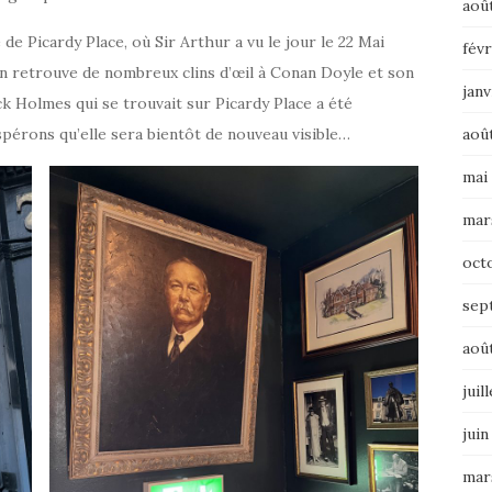
aoû
é de Picardy Place, où Sir Arthur a vu le jour le 22 Mai
févr
on retrouve de nombreux clins d’œil à Conan Doyle et son
janv
k Holmes qui se trouvait sur Picardy Place a été
pérons qu’elle sera bientôt de nouveau visible…
aoû
mai
mar
oct
sep
aoû
juil
juin
mar