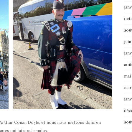
janv
oct
aoû
juin
janv
aoû
mai
mar
janv
déc
aoû
ir Arthur Conan Doyle, et nous nous mettons donc en
ages qui lui sont rendus.