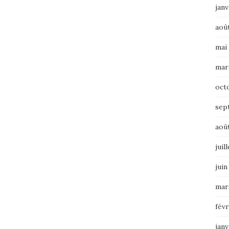
janv
aoû
mai
mar
oct
sep
aoû
juil
juin
mar
févr
janv