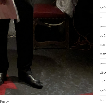
aoû
juin
janv
aoû
mai
mar
janv
déc
aoû
aoû
févr
 Party