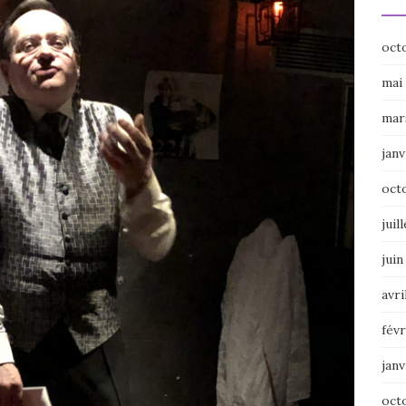
oct
mai
mar
janv
oct
juil
juin
avri
févr
janv
oct