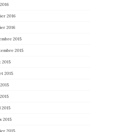
 2016
ier 2016
ier 2016
embre 2015
tembre 2015
t 2015
let 2015
 2015
 2015
l 2015
s 2015
ier 2015