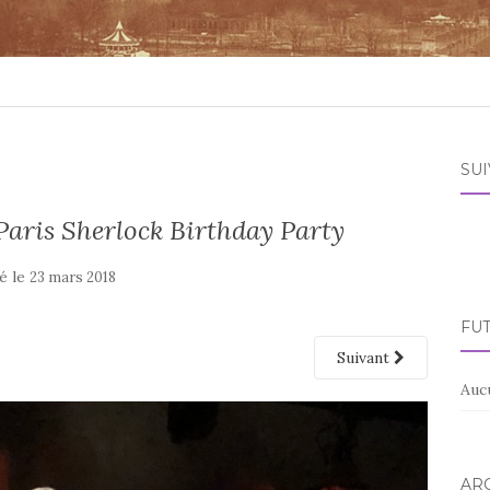
SU
Paris Sherlock Birthday Party
é le
23 mars 2018
FU
Suivant
Auc
AR