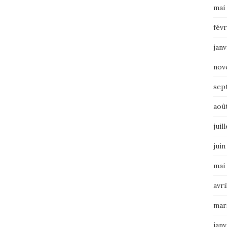
mai
févr
janv
nov
sep
aoû
juil
juin
mai
avri
mar
janv