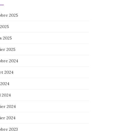
obre 2025
 2025
s 2025
ier 2025
obre 2024
let 2024
 2024
l 2024
ier 2024
ier 2024
obre 2023